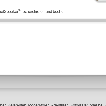
®
 getSpeaker
recherchieren und buchen.
lnen Referenten, Moderatoren, Agenturen, Fotografen oder bei 